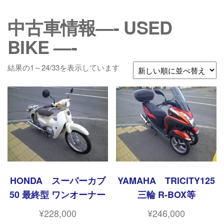
コ
ン
中古車情報—- USED
テ
BIKE —-
ン
ツ
へ
新
結果の1～24/33を表示しています
ス
し
キ
い
ッ
順
プ
HONDA スーパーカブ
YAMAHA TRICITY125
50 最終型 ワンオーナー
三輪 R-BOX等
¥
228,000
¥
246,000