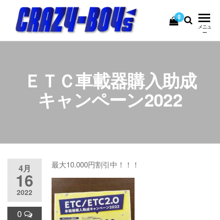
コ
ン
0
CRAZY-
USEDBIKE&PARTS
メニュ
テ
ー
BOY's
ン
ツ
へ
ＥＴＣ車載器購入助成
ス
キ
キャンペーン2022
ッ
プ
最大10.000円割引中！！！
4月
16
2022
0