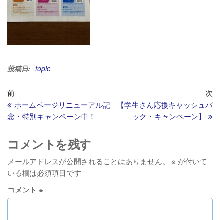
投稿日:
topic
投
過
次
前
次
去
の
ホームページリニューアル記
【学生さん応援キャッシュバ
稿
の
投
念・特別キャンペーン中！
ック・キャンペーン】
ナ
投
稿
ビ
稿
コメントを残す
ゲ
メールアドレスが公開されることはありません。
※
が付いて
ー
いる欄は必須項目です
シ
コメント
※
ョ