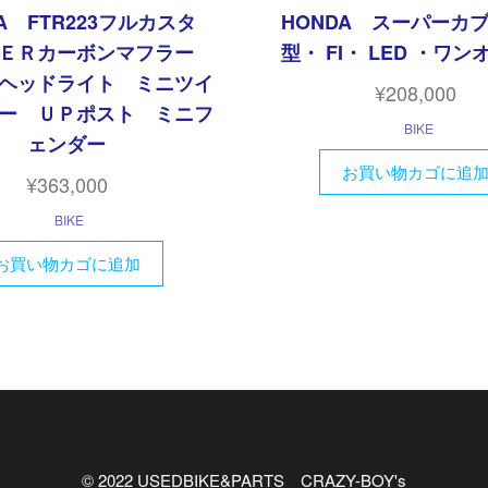
A FTR223フルカスタ
HONDA スーパーカブ
ＶＥＲカーボンマフラー
型・ FI・ LED ・ワ
ヘッドライト ミニツイ
¥
208,000
ー ＵＰポスト ミニフ
BIKE
ェンダー
お買い物カゴに追
¥
363,000
BIKE
お買い物カゴに追加
© 2022 USEDBIKE&PARTS CRAZY-BOY's