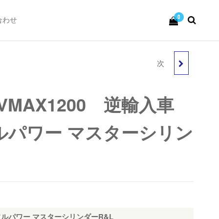
0
合わせ
次
HONDA スーパーカブ
50 鉄カブ最終型 インジ
 VMAX1200 逆輸入車
ェクション
ルパワー マスターシリン
型フルパワー マスターシリンダーR&L