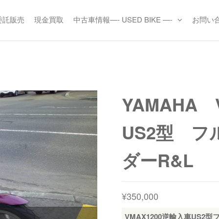
委託販売
現金買取
中古車情報—- USED BIKE —-
お問い
-
ARTS
s
YAMAHA
US2型 フ
ダーR&L
¥
350,000
VMAX1200逆輸入車US2