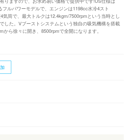
有りますので、お求め易い価格で提供中です!US仕様は
るフルパワーモデルで、エンジンは1198cc水冷4スト
4気筒で、最大トルクは12.4kgm/7500rpmという当時とし
でした。Vブーストシステムという独自の吸気機構を搭載
rpmから徐々に開き、8500rpmで全開になります。
追加