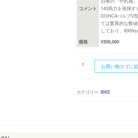
旧車の「やれ感」
コメント
143馬力を発揮す
DOHC4バルブV型
ては驚異的な数値
しており、6000
価格
¥350,000
YAMAHA
お買い物カゴに
VMAX1200
逆
輸
カテゴリー:
BIKE
入
車
US2
型
フ
ル
パ