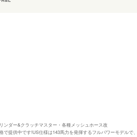
R&L
ワ
ー
マ
ス
タ
ー
シ
リ
ン
ダ
ー
R&L
個
リンダー&クラッチマスター・各種メッシュホース改
提供中です!US仕様は143馬力を発揮するフルパワーモデルで、エン