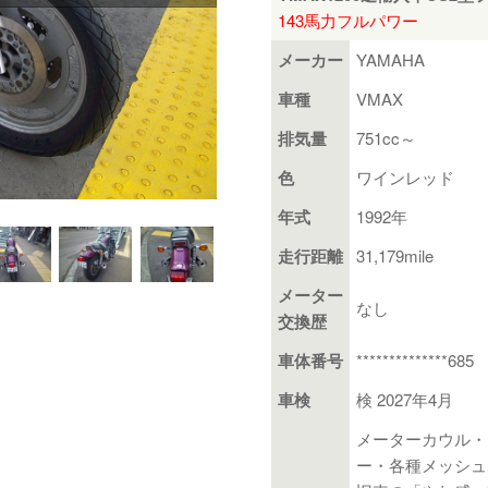
143馬力フルパワー
メーカー
YAMAHA
車種
VMAX
排気量
751cc～
色
ワインレッド
年式
1992年
走行距離
31,179mile
メーター
なし
交換歴
車体番号
**************685
車検
検 2027年4月
メーターカウル・
ー・各種メッシュ