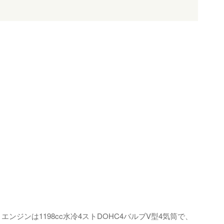
ジンは1198cc水冷4ストDOHC4バルブV型4気筒で、