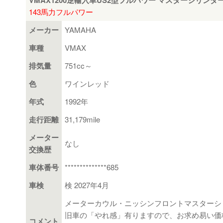
VMAX1200逆輸入車US2型フルパワー マスターシリンダー
143馬力フルパワー
メーカー
YAMAHA
車種
VMAX
排気量
751cc～
色
ワインレッド
年式
1992年
走行距離
31,179mile
メーター
なし
交換歴
車体番号
**************685
車検
検 2027年4月
メーターカウル・ニッシンフロントマスターシ
旧車の「やれ感」有りますので、お求め易い価格で
コメント