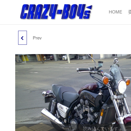
コ
ン
HOME
CRAZY
USEDBIKE&P
テ
BOY'
ン
ツ
Prev
へ
KAWASAKI エストレヤ
ス
キ
250インジェクション バ
ッ
プ
ッテリー＆Fタイヤ新品
読み込んでいます...