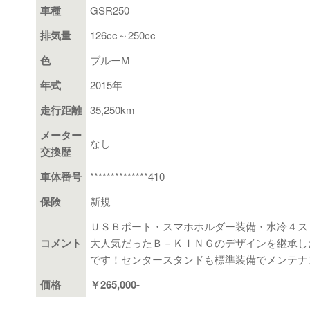
車種
GSR250
排気量
126cc～250cc
色
ブルーM
年式
2015年
走行距離
35,250km
メーター
なし
交換歴
車体番号
**************410
保険
新規
ＵＳＢポート・スマホホルダー装備・水冷４ス
コメント
大人気だったＢ－ＫＩＮＧのデザインを継承し
です！センタースタンドも標準装備でメンテナ
価格
￥265,000-