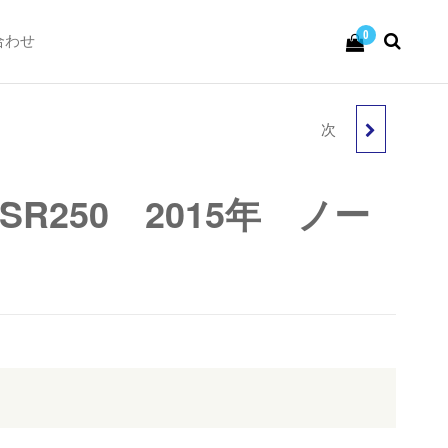
0
合わせ
次
HONDA スーパーカブ
50インジェクション セ
GSR250 2015年 ノー
ル付 バッテリー新品