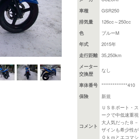
車種
GSR250
排気量
126cc～250cc
色
ブルーM
年式
2015年
走行距離
35,250km
メーター
なし
交換歴
車体番号
**************410
保険
新規
ＵＳＢポート・ス
ークで中低速重視
大人気だったＢ－
コメント
ザインも希少性が
０ｋｍとエコマシ