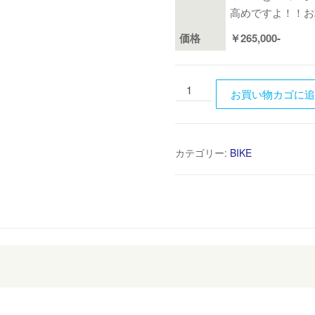
高めですよ！！お
価格
￥265,000-
SUZUKI
お買い物カゴに
GSR250
2015
年
カテゴリー:
BIKE
ノ
ー
マ
ル
車！
個