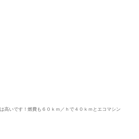
は高いです！燃費も６０ｋｍ／ｈで４０ｋｍとエコマシン