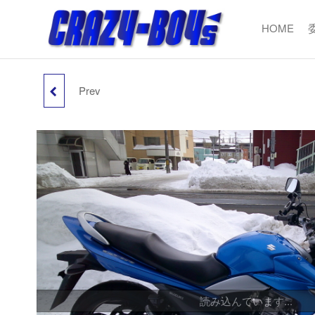
コ
ン
HOME
CRAZY
USEDBIKE&P
テ
BOY'
ン
ツ
Prev
へ
KAWASAKI エストレヤ
ス
キ
250 FIインジェクション
ッ
プ
読み込んでいます...