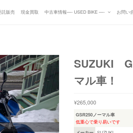
委託販売
現金買取
中古車情報—- USED BIKE —-
お問い
-
ARTS
s
SUZUKI 
マル車！
¥
265,000
GSR250ノーマル車
低重心で乗り易いです
メーカー
SUZUKI