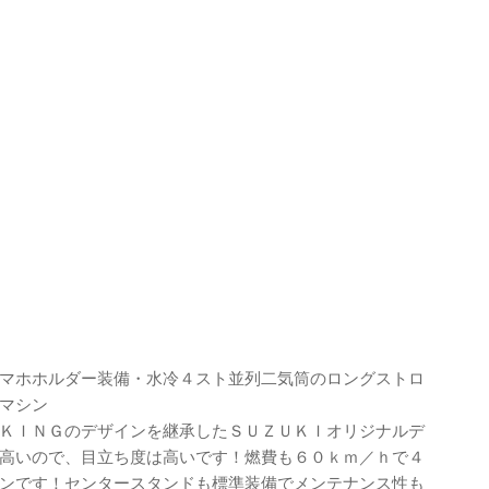
マホホルダー装備・水冷４スト並列二気筒のロングストロ
マシン
ＫＩＮＧのデザインを継承したＳＵＺＵＫＩオリジナルデ
高いので、目立ち度は高いです！燃費も６０ｋｍ／ｈで４
ンです！センタースタンドも標準装備でメンテナンス性も