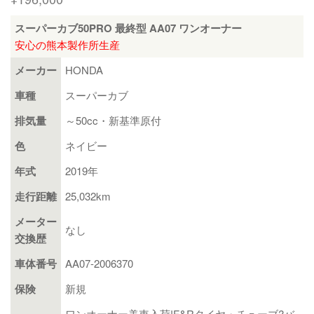
スーパーカブ50PRO 最終型 AA07 ワンオーナー
安心の熊本製作所生産
メーカー
HONDA
車種
スーパーカブ
排気量
～50cc・新基準原付
色
ネイビー
年式
2019年
走行距離
25,032km
メーター
なし
交換歴
車体番号
AA07-2006370
保険
新規
ワンオーナー美車入荷!F&Rタイヤ・チューブ?バ