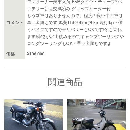
ワンオーナー美車入荷!F&Rタイヤ・チューブ?バ
ッテリー新品交換済み!グリップヒーター付
もう新車はありませんので、程度の良い中古車は
コメント
早い者勝ちです!燃費1L/69.4km(30km走行時)・働
くバイクですのでデリバリーもOKです!冬も乗れ
ます!荷物が沢山積めるのでキャンプツーリングや
ロングツーリングもOK・早い者勝ちですよ
価格
¥196,000
関連商品