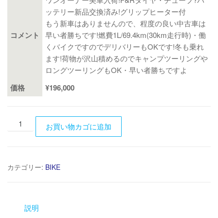
ッテリー新品交換済み!グリップヒーター付
もう新車はありませんので、程度の良い中古車は
コメント
早い者勝ちです!燃費1L/69.4km(30km走行時)・働
くバイクですのでデリバリーもOKです!冬も乗れ
ます!荷物が沢山積めるのでキャンプツーリングや
ロングツーリングもOK・早い者勝ちですよ
価格
¥196,000
HONDA
お買い物カゴに追加
ス
ー
パ
カテゴリー:
BIKE
ー
カ
ブ
50PRO
説明
最