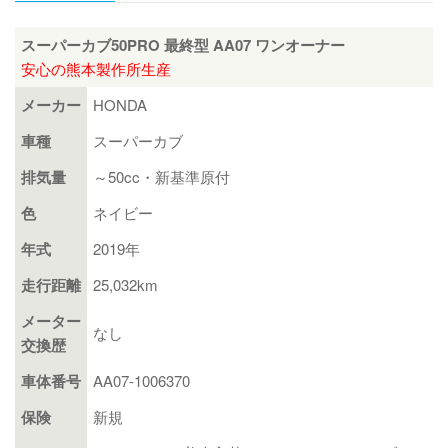
終
型
スーパーカブ50PRO 最終型 AA07 ワンオーナー
AA07
安心の熊本製作所生産
ワ
メーカー
HONDA
ン
オ
車種
スーパーカブ
ー
排気量
～50cc・新基準原付
ナ
ー
色
ネイビー
個
年式
2019年
走行距離
25,032km
メーター
なし
交換歴
車体番号
AA07-1006370
保険
新規