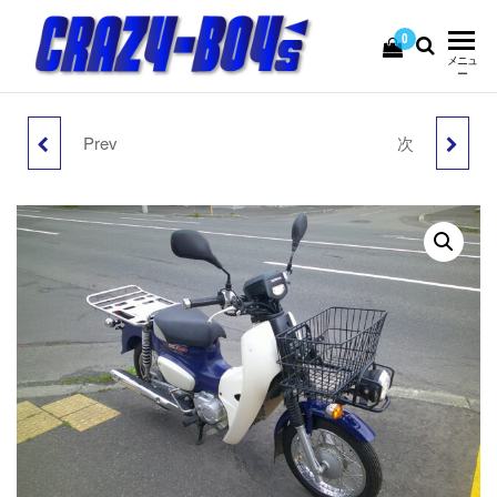
コ
ン
0
CRAZY-
USEDBIKE&PARTS
メニュ
テ
ー
BOY's
ン
ツ
Prev
次
へ
HONDA スーパーカブ
YAMAHA MT-25
ス
キ
50最終型・ FI・ LED ・
PERFORMANCE
ッ
プ
ワンオーナー
DAMPER