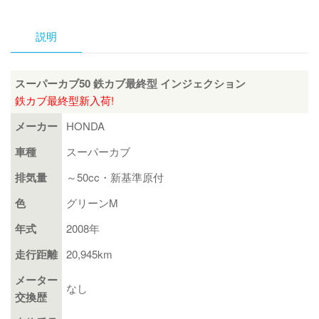
ブ
50
説明
鉄
カ
ブ
スーパーカブ50 鉄カブ最終型 インジェクション
最
鉄カブ最終型新入荷!
終
メーカー
HONDA
型
イ
車種
スーパーカブ
ン
排気量
～50cc・新基準原付
ジ
ェ
色
グリーンM
ク
年式
2008年
シ
ョ
走行距離
20,945km
ン
メーター
個
なし
交換歴