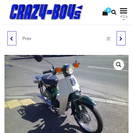
コ
ン
0
CRAZY-
USEDBIKE&PARTS
メニュ
テ
ー
BOY's
ン
ツ
Prev
次
へ
YAMAHA VMAX1200
HONDA スーパーカブ
ス
キ
逆輸入車 US2型 フル
C125 ノーマル美車 ワン
ッ
プ
パワー マスターシリンダ
オーナー
ーR&L