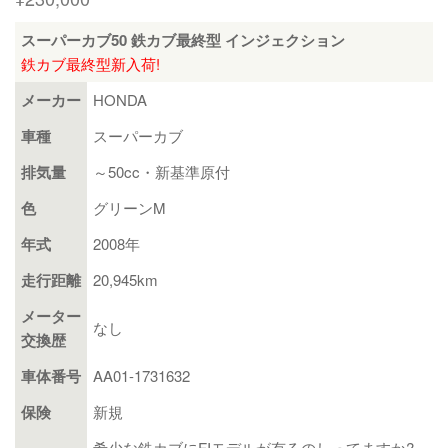
スーパーカブ50 鉄カブ最終型 インジェクション
鉄カブ最終型新入荷!
メーカー
HONDA
車種
スーパーカブ
排気量
～50cc・新基準原付
色
グリーンM
年式
2008年
走行距離
20,945km
メーター
なし
交換歴
車体番号
AA01-1731632
保険
新規
希少な鉄カブにFIモデルが有るのしってますか?