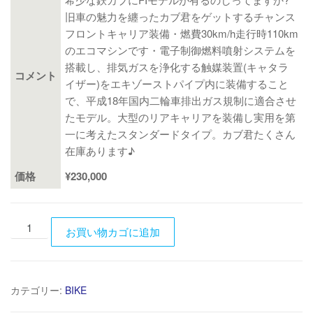
旧車の魅力を纏ったカブ君をゲットするチャンス
フロントキャリア装備・燃費30km/h走行時110km
のエコマシンです・電子制御燃料噴射システムを
搭載し、排気ガスを浄化する触媒装置(キャタラ
コメント
イザー)をエキゾーストパイプ内に装備すること
で、平成18年国内二輪車排出ガス規制に適合させ
たモデル。大型のリアキャリアを装備し実用を第
一に考えたスタンダードタイプ。カブ君たくさん
在庫あります♪
価格
¥230,000
HONDA
お買い物カゴに追加
ス
ー
パ
カテゴリー:
BIKE
ー
カ