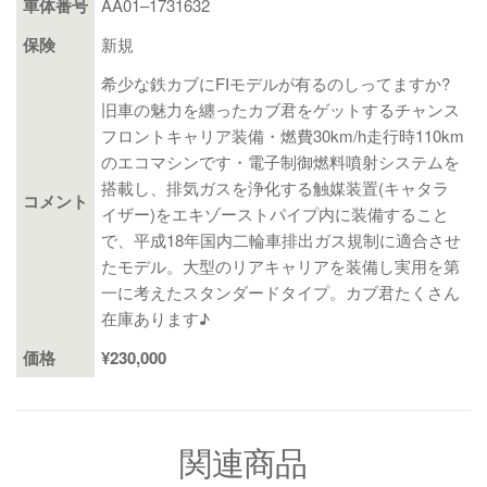
車体番号
AA01–1731632
保険
新規
希少な鉄カブにFIモデルが有るのしってますか?
旧車の魅力を纏ったカブ君をゲットするチャンス
フロントキャリア装備・燃費30km/h走行時110km
のエコマシンです・電子制御燃料噴射システムを
搭載し、排気ガスを浄化する触媒装置(キャタラ
コメント
イザー)をエキゾーストパイプ内に装備すること
で、平成18年国内二輪車排出ガス規制に適合させ
たモデル。大型のリアキャリアを装備し実用を第
一に考えたスタンダードタイプ。カブ君たくさん
在庫あります♪
価格
¥230,000
関連商品