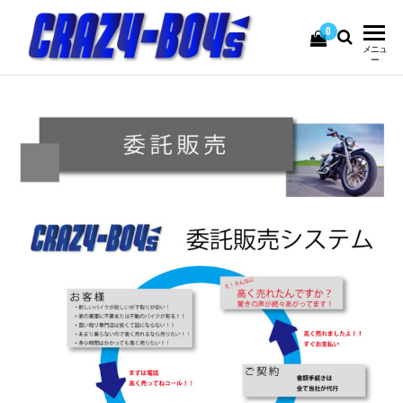
0
CRAZY-
USEDBIKE&PARTS
メニュ
ー
BOY's